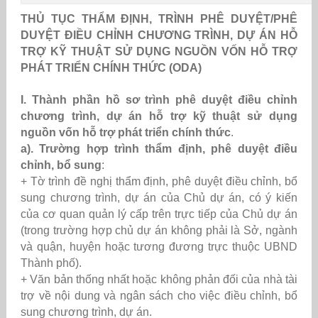
THỦ TỤC THẨM ĐỊNH, TRÌNH PHÊ DUYỆT/PHÊ
DUYỆT ĐIỀU CHỈNH CHƯƠNG TRÌNH, DỰ ÁN HỖ
TRỢ KỸ THUẬT SỬ DỤNG NGUỒN VỐN HỖ TRỢ
PHÁT TRIỂN CHÍNH THỨC (ODA)
I.
Thành phần hồ sơ trình phê duyệt điều chỉnh
chương trình, dự án hỗ trợ kỹ thuật sử dụng
nguồn vốn hỗ trợ phát triển chính thức
.
a). Trường hợp trình thẩm định, phê duyệt điều
chỉnh, bổ sung
:
+ Tờ trình đề nghị thẩm định, phê duyệt điều chỉnh, bổ
sung chương trình, dự án của Chủ dự án, có ý kiến
của cơ quan quản lý cấp trên trực tiếp của Chủ dự án
(trong trường hợp chủ dự án không phải là Sở, ngành
và quận, huyện hoặc tương đương trực thuộc UBND
Thành phố).
+ Văn bản thống nhất hoặc không phản đối của nhà tài
trợ về nội dung và ngân sách cho việc điều chỉnh, bổ
sung chương trình, dự án.