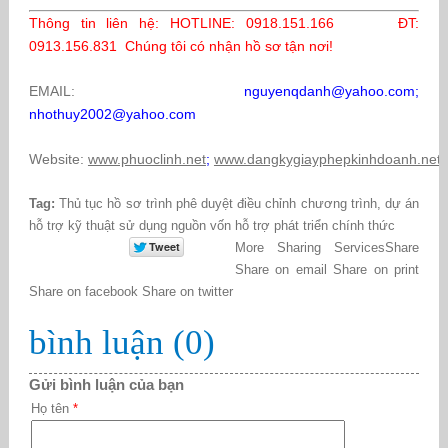
Thông tin liên hệ: HOTLINE: 0918.151.166 ĐT:
0913.156.831 Chúng tôi có nhận hồ sơ tận nơi!
EMAIL:
nguyenqdanh@yahoo.com;
nhothuy2002@yahoo.com
Website:
www.phuoclinh.net
;
www.dangkygiayphepkinhdoanh.net
Tag:
Thủ tục hồ sơ trình phê duyệt điều chỉnh chương trình
,
dự án
hỗ trợ kỹ thuật sử dụng nguồn vốn hỗ trợ phát triển chính thức
More Sharing Services
Share
Share on email
Share on print
Share on facebook
Share on twitter
bình luận (0)
Gửi bình luận của bạn
Họ tên
*