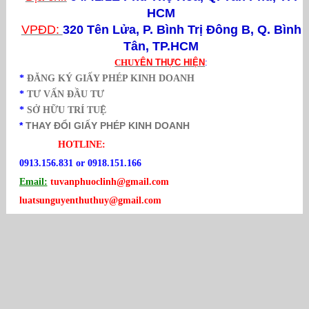
HCM
VPĐD:
320 Tên Lửa,
P. Bình Trị Đông B, Q. Bình
Tân, TP.HCM
CHUY
ÊN THỰC HIỆN
:
*
ĐĂNG KÝ GIẤY PHÉP KINH DOANH
*
TƯ VẤN ĐẦU TƯ
*
SỞ HỮU TRÍ TUỆ
*
THAY ĐỔI GIẤY PHÉP KINH DOANH
HOTLINE:
0913.156.831 or 0918.151.166
Email:
tuvanphuoclinh@gmail.com
luatsunguyenthuthuy@gmail.com