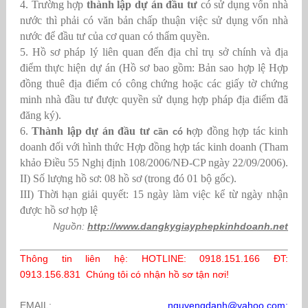
4. Trường hợp
thành lập dự án đầu tư
có sử dụng vốn nhà
nước thì phải có văn bản chấp thuận việc sử dụng vốn nhà
nước để đầu tư của cơ quan có thẩm quyền.
5. Hồ sơ pháp lý liên quan đến địa chỉ trụ sở chính và địa
điểm thực hiện dự án (Hồ sơ bao gồm: Bản sao hợp lệ Hợp
đồng thuê địa điểm có công chứng hoặc các giấy tờ chứng
minh nhà đầu tư được quyền sử dụng hợp pháp địa điểm đã
đăng ký).
6.
T
hành lập dự án đầu tư
ợp đồng hợp tác kinh
cần có h
doanh đối với hình thức Hợp đồng hợp tác kinh doanh (Tham
khảo Điều 55 Nghị định 108/2006/NĐ-CP ngày 22/09/2006).
II) Số lượng hồ sơ: 08 hồ sơ (trong đó 01 bộ gốc).
III) Thời hạn giải quyết: 15 ngày làm việc kể từ ngày nhận
được hồ sơ hợp lệ
Nguồn:
http://www.dangkygiayphepkinhdoanh.net
Thông tin liên hệ: HOTLINE: 0918.151.166 ĐT:
0913.156.831 Chúng tôi có nhận hồ sơ tận nơi!
EMAIL:
nguyenqdanh@yahoo.com;