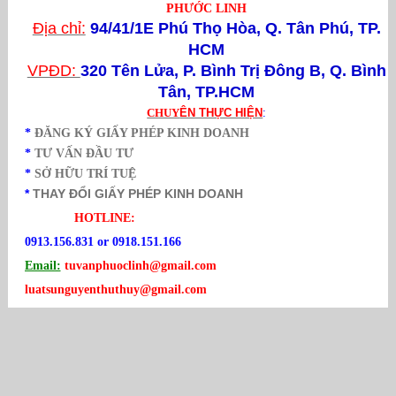
PHƯỚC LINH
Địa chỉ:
94/41/1E Phú Thọ Hòa, Q. Tân Phú, TP.
HCM
VPĐD:
320 Tên Lửa,
P. Bình Trị Đông B, Q. Bình
Tân, TP.HCM
CHUY
ÊN THỰC HIỆN
:
*
ĐĂNG KÝ GIẤY PHÉP KINH DOANH
*
TƯ VẤN ĐẦU TƯ
*
SỞ HỮU TRÍ TUỆ
*
THAY ĐỔI GIẤY PHÉP KINH DOANH
HOTLINE:
0913.156.831 or 0918.151.166
Email:
tuvanphuoclinh@gmail.com
luatsunguyenthuthuy@gmail.com