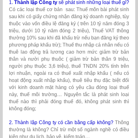
1.
Thành lập Công ty
sẽ phát sinh những loại thuế gì?
Có các loại thuế cơ bản sau: Thuế môn bài phát sinh
sau khi có giấy chứng nhận đăng ký doanh nghiệp, tùy
thuộc vào vốn điều lệ đăng ký ( trên 10 tỷ năm đóng 3
triệu, dưới 10 tỷ năm đóng 2 triệu), Thuế VAT thông
thường 10% sau khi đã khấu trừ nếu bạn đăng ký theo
phương pháp khấu trừ); Thuế thu nhập cá nhân nếu có
thuê lao động trả lương cao hơn mức giảm trừ bản
thân và nười phụ thuôc ( giảm trừ bản thân 9 triệu,
người phụ thuộc 3,6 triệu), thuế TNDN 20% tính trên
lợi nhuận, ngoài ra có thuế xuất nhập khẩu ( nếu có
hoạt động xuất nhập khẩu), thuê tiêu thụ đặc biệt đối
với kinh doanh mặt hàng có yêu cầu đóng loại thuế
này, thuế môi trường… Nguyên tắc là phát sinh loại
thuế nào thì phải đóng thuế đó, không phát sinh thì
không đóng;
2. Thành lập Công ty có cần bằng cấp không?
Thông
thường là không? Chỉ trừ một số ngành nghề có điều
kiện như du lịch, bảo vệ, kiểm toán…