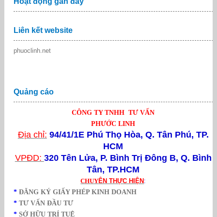
Hoạt động gần đây
Liên kết website
phuoclinh.net
Quảng cáo
CÔNG TY TNHH TƯ VẤN
PHƯỚC LINH
Địa chỉ:
94/41/1E Phú Thọ Hòa, Q. Tân Phú, TP.
HCM
VPĐD:
320 Tên Lửa,
P. Bình Trị Đông B, Q. Bình
Tân, TP.HCM
CHUY
ÊN THỰC HIỆN
:
*
ĐĂNG KÝ GIẤY PHÉP KINH DOANH
*
TƯ VẤN ĐẦU TƯ
*
SỞ HỮU TRÍ TUỆ