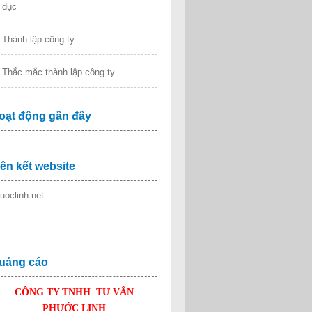
dục
Thành lập công ty
Thắc mắc thành lập công ty
oạt động gần đây
iên kết website
uoclinh.net
uảng cáo
CÔNG TY TNHH TƯ VẤN
PHƯỚC LINH