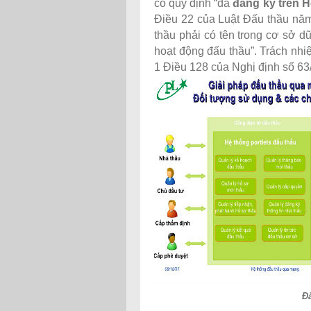
có quy định “đã
đăng ký trên 
Điều 22 của Luật Đấu thầu năm
thầu phải có tên trong cơ sở d
hoạt động đấu thầu”. Trách nhi
1 Điều 128 của Nghị định số 6
Đ