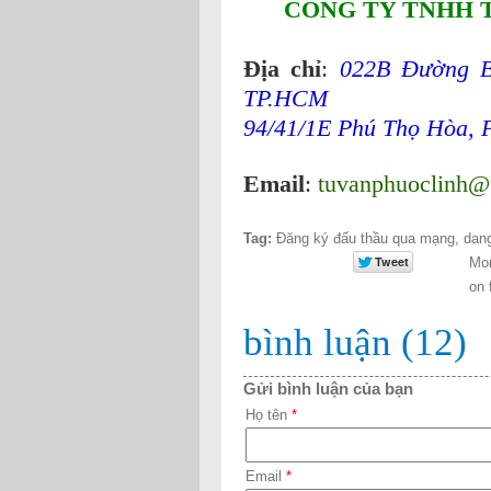
CÔNG TY TNHH 
Địa chỉ
:
022B Đường B
TP.HCM
94/41/1E Phú Thọ Hòa, 
Email
:
tuvanphuoclinh@
Tag:
Đăng ký đấu thầu qua mạng
,
dan
Mor
on 
bình luận (12)
Gửi bình luận của bạn
Họ tên
*
Email
*