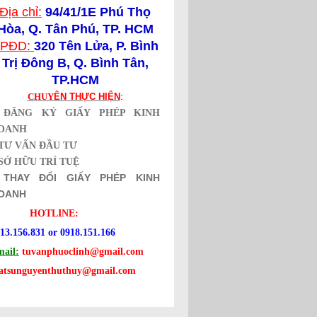
Địa chỉ:
94/41/1E Phú Thọ
Hòa, Q. Tân Phú, TP. HCM
PĐD:
320 Tên Lửa,
P. Bình
Trị Đông B, Q. Bình Tân,
TP.HCM
CHUY
ÊN THỰC HIỆN
:
*
ĐĂNG KÝ GIẤY PHÉP KINH
OANH
TƯ VẤN ĐẦU TƯ
SỞ HỮU TRÍ TUỆ
*
THAY ĐỔI GIẤY PHÉP KINH
OANH
HOTLINE:
13.156.831 or 0918.151.166
ail:
tuvanphuoclinh@gmail.com
uatsunguyenthuthuy@gmail.com