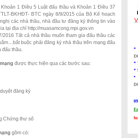
 Khoản 1 Điều 5 Luật đấu thầu và Khoản 1 Điều 37
5/TTLT-BKHĐT- BTC ngày 8/9/2015 của Bộ Kế hoạch
V
 nghị các nhà thầu, nhà đầu tư đăng ký thông tin vào
a tại địa chỉ http://muasamcong.mpi.gov.vn
7/2016 Tất cả nhà thầu muốn tham gia đấu thầu các
a sắm…bắt buộc phải đăng ký nhà thầu trên mạng đấu
a đấu thầu.
D
a mạng
được thực hiện qua các bước sau:
*
*
D
 duyệt đăng ký
09
Em
l
g Chứng thư số
 mạng
gồm có: