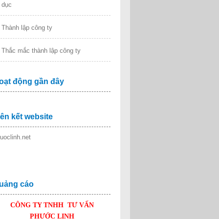
dục
Thành lập công ty
Thắc mắc thành lập công ty
oạt động gần đây
iên kết website
uoclinh.net
uảng cáo
CÔNG TY TNHH TƯ VẤN
PHƯỚC LINH