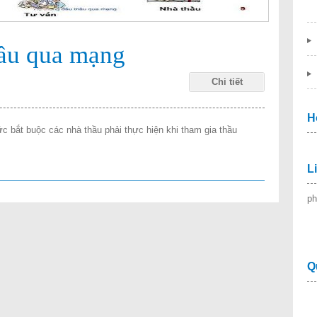
ầu qua mạng
Chi tiết
m
H
c bắt buộc các nhà thầu phải thực hiện khi tham gia thầu
L
ph
Q