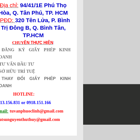
Địa chỉ:
94/41/1E Phú Thọ
Hòa, Q. Tân Phú, TP. HCM
PĐD:
320 Tên Lửa,
P. Bình
Trị Đông B, Q. Bình Tân,
TP.HCM
CHUY
ÊN THỰC HIỆN
:
*
ĐĂNG KÝ GIẤY PHÉP KINH
OANH
TƯ VẤN ĐẦU TƯ
SỞ HỮU TRÍ TUỆ
*
THAY ĐỔI GIẤY PHÉP KINH
OANH
HOTLINE:
13.156.831 or 0918.151.166
ng ký sở hữu trí tuệ.
ail:
tuvanphuoclinh@gmail.com
uatsunguyenthuthuy@gmail.com