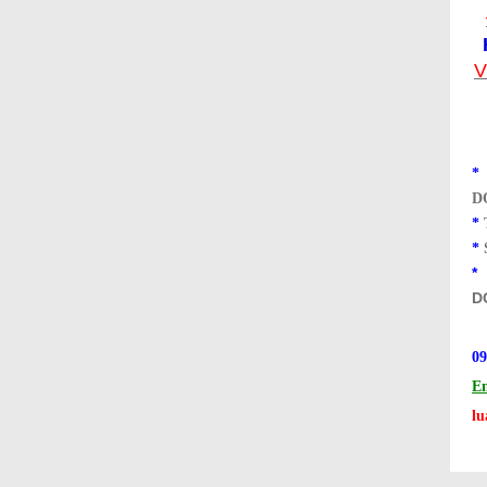
V
D
*
*
D
phep kinh doanh
09
nh, thay đổi giấy phep kinh doanh, thành lập doanh nghiệp, tư vấn đầu tư, đă
Em
l