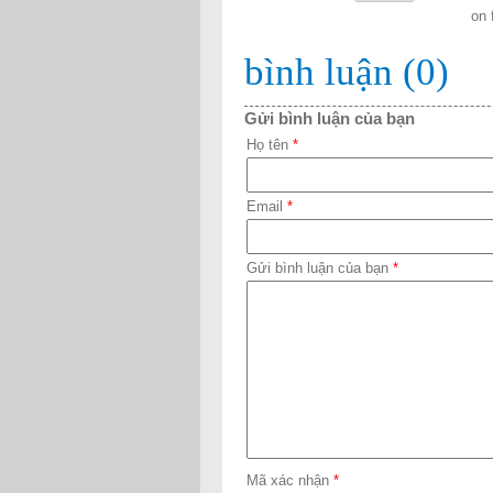
on 
bình luận (0)
Gửi bình luận của bạn
Họ tên
*
Email
*
Gửi bình luận của bạn
*
Mã xác nhận
*