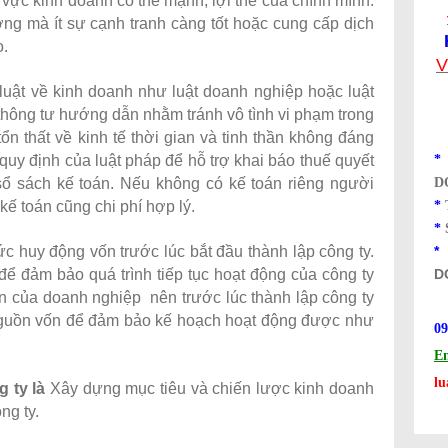
vực kinh doanh có thế mạnh, lợi thế của chính mình.
ng mà ít sự cạnh tranh càng tốt hoặc cung cấp dịch
o.
V
luật về kinh doanh như luật doanh nghiệp hoặc luật
h thông tư hướng dẫn nhằm tránh vô tình vi phạm trong
ổn thất về kinh tế thời gian và tinh thần không đáng
quy định của luật pháp để hỗ trợ khai báo thuế quyết
D
sổ sách kế toán. Nếu không có kế toán riêng người
*
kế toán cũng chi phí hợp lý.
*
ức huy động vốn trước lúc bắt đầu thành lập công ty.
D
để đảm bảo quá trình tiếp tục hoạt động của công ty
iển của doanh nghiệp nên trước lúc thành lập công ty
nguồn vốn để đảm bảo kế hoạch hoạt động được như
09
Em
l
g ty là
Xây dựng mục tiêu và chiến lược kinh doanh
ng ty.