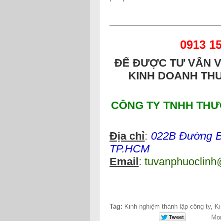
09
13
1
ĐỂ ĐƯỢC TƯ VẤN 
KINH DOANH TH
CÔNG TY TNHH THƯ
Địa chỉ
:
022B
Đường Bà
TP.HCM
Email
:
tuvanphuoclin
Tag:
Kinh nghiệm thành lập công ty
,
Ki
Mor