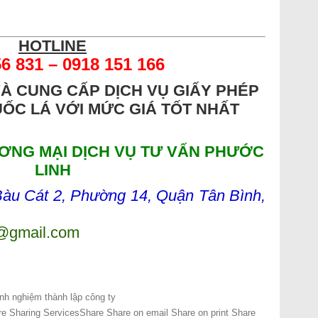
HOTLINE
56
8
31 – 0918 151 166
VÀ CUNG CẤP
DỊCH VỤ GIẤY PHÉP
UỐC LÁ
VỚI MỨC GIÁ TỐT NHẤT
ƠNG MẠI DỊCH VỤ TƯ VẤN PHƯỚC
LINH
u Cát 2, Phường 14, Quận Tân Bình,
h@gmail.com
nh nghiệm thành lập công ty
e Sharing Services
Share
Share on email
Share on print
Share