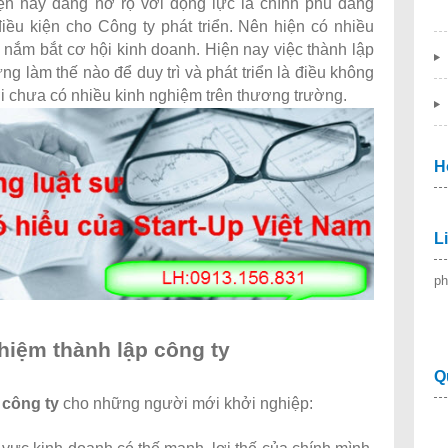
ện nay đang nở rộ với động lực là chính phủ đang
iều kiện cho Công ty phát triển. Nên hiện có nhiều
 nắm bắt cơ hội kinh doanh. Hiện nay việc thành lập
g làm thế nào để duy trì và phát triển là điều không
i chưa có nhiều kinh nghiệm trên thương trường.
H
L
ph
hiệm thành lập công ty
Q
 công ty
cho những người mới khởi nghiệp: