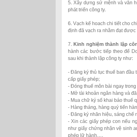
5. Xây dựng sứ mệnh và văn hóa
phát triển công ty.
6. Vạch kế hoach chi tiết cho ch
định đã vạch ra nhằm đạt được 
7.
K
inh nghiệm thành lập cô
hành các bước tiếp theo để Do
sau khi thành lập công ty như:
- Đăng ký thủ tục thuế ban đầu
cấp giấy phép;
- Đóng thuế môn bài ngay trong
- Mở tài khoản ngân hàng và đă
- Mua chữ ký số khai báo thuế 
- Hàng tháng, hàng quý tiến hàn
- Đăng ký nhãn hiệu, sáng chế 
- Xin các giấy phép con nếu n
như giấy chứng nhận vệ sinh an
phép lữ hành….