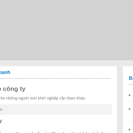
doanh
B
 công ty
 cho những người mới khởi nghiệp cần tham khảo
em
y