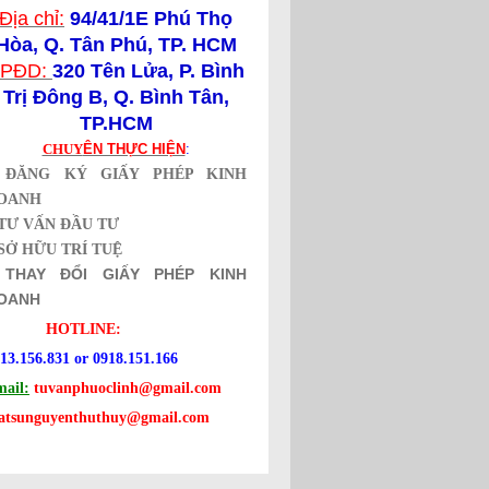
Địa chỉ:
94/41/1E Phú Thọ
Hòa, Q. Tân Phú, TP. HCM
PĐD:
320 Tên Lửa,
P. Bình
Trị Đông B, Q. Bình Tân,
TP.HCM
CHUY
ÊN THỰC HIỆN
:
*
ĐĂNG KÝ GIẤY PHÉP KINH
OANH
TƯ VẤN ĐẦU TƯ
SỞ HỮU TRÍ TUỆ
*
THAY ĐỔI GIẤY PHÉP KINH
OANH
HOTLINE:
13.156.831 or 0918.151.166
ail:
tuvanphuoclinh@gmail.com
uatsunguyenthuthuy@gmail.com