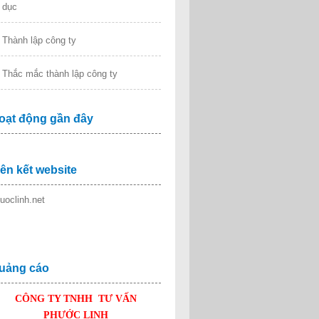
dục
Thành lập công ty
Thắc mắc thành lập công ty
oạt động gần đây
iên kết website
uoclinh.net
uảng cáo
CÔNG TY TNHH TƯ VẤN
PHƯỚC LINH