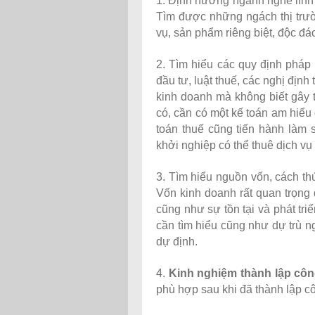
1. Định hướng ngành nghề lĩnh 
Tìm được những ngách thị trườ
vụ, sản phẩm riêng biệt, độc đá
2. Tìm hiểu các quy định pháp 
đầu tư, luật thuế, các nghị địn
kinh doanh mà không biết gây t
có, cần có một kế toán am hiểu 
toán thuế cũng tiến hành làm 
khởi nghiệp có thể thuê dịch vụ 
3. Tìm hiểu nguồn vốn, cách th
Vốn kinh doanh rất quan trọng 
cũng như sự tồn tại và phát tr
cần tìm hiểu cũng như dự trù 
dự định.
4.
K
inh nghiệm thành lập côn
phù hợp sau khi đã thành lập cô