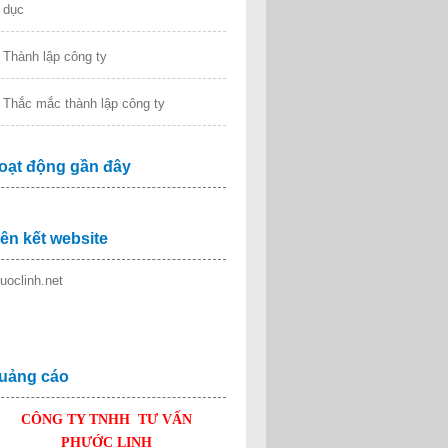
dục
Thành lập công ty
Thắc mắc thành lập công ty
oạt động gần đây
iên kết website
uoclinh.net
uảng cáo
CÔNG TY TNHH TƯ VẤN
PHƯỚC LINH