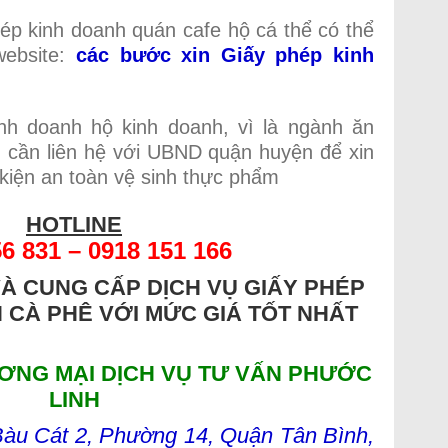
hép kinh doanh quán cafe hộ cá thể có thể
website:
các bước xin
Giấy phép kinh
inh doanh hộ kinh doanh, vì là ngành ăn
 cần liên hệ với UBND quận huyện để xin
kiện an toàn vệ sinh thực phẩm
HOTLINE
56
8
31 – 0918 151 166
VÀ CUNG CẤP
DỊCH VỤ GIẤY PHÉP
N CÀ PHÊ
VỚI MỨC GIÁ TỐT NHẤT
ƠNG MẠI DỊCH VỤ TƯ VẤN PHƯỚC
LINH
u Cát 2, Phường 14, Quận Tân Bình,