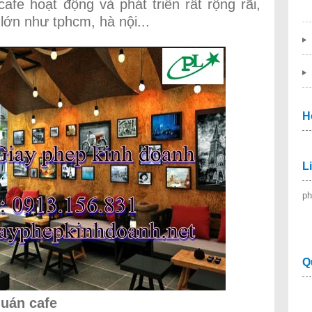
fe hoạt động và phát triển rất rộng rãi,
lớn như tphcm, hà nội...
H
L
ph
Q
uán cafe