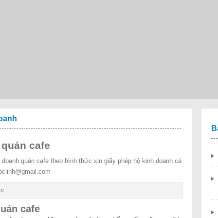
doanh
B
 quán cafe
h doanh quán cafe theo hình thức xin giấy phép hộ kinh doanh cá
uoclinh@gmail.com
em
uán cafe