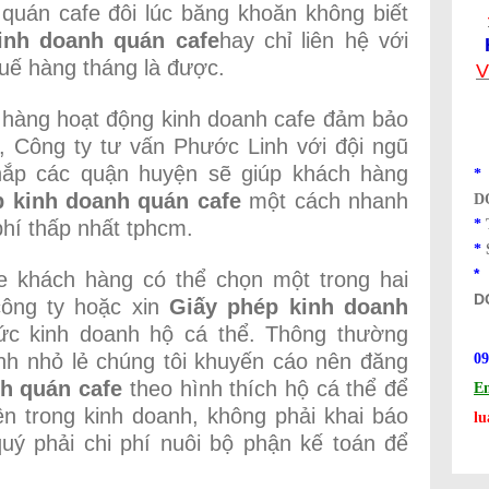
quán cafe đôi lúc băng khoăn không biết
inh doanh quán cafe
hay chỉ liên hệ với
uế hàng tháng là được.
V
 hàng hoạt động kinh doanh cafe đảm bảo
, Công ty tư vấn Phước Linh với đội ngũ
hắp các quận huyện sẽ giúp khách hàng
p kinh doanh quán cafe
một cách nhanh
D
phí thấp nhất tphcm.
*
*
e khách hàng có thể chọn một trong hai
D
công ty hoặc xin
Giấy phép kinh doanh
ức kinh doanh hộ cá thể. Thông thường
nh nhỏ lẻ chúng tôi khuyến cáo nên đăng
09
h quán cafe
theo hình thích hộ cá thể để
Em
n trong kinh doanh, không phải khai báo
l
uý phải chi phí nuôi bộ phận kế toán để