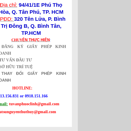
Địa chỉ:
94/41/1E Phú Thọ
Hòa, Q. Tân Phú, TP. HCM
PĐD:
320 Tên Lửa,
P. Bình
Trị Đông B, Q. Bình Tân,
TP.HCM
CHUY
ÊN THỰC HIỆN
:
*
ĐĂNG KÝ GIẤY PHÉP KINH
OANH
TƯ VẤN ĐẦU TƯ
SỞ HỮU TRÍ TUỆ
*
THAY ĐỔI GIẤY PHÉP KINH
OANH
HOTLINE:
13.156.831 or 0918.151.166
ail:
tuvanphuoclinh@gmail.com
uatsunguyenthuthuy@gmail.com