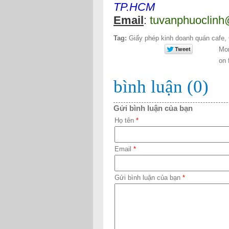
TP.HCM
Email
:
tuvanphuoclin
Tag:
Giấy phép kinh doanh quán cafe
,
Mor
on 
bình luận (0)
Gửi bình luận của bạn
Họ tên
*
Email
*
Gửi bình luận của bạn
*