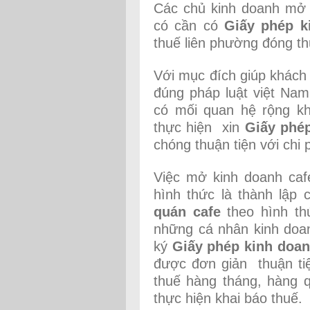
Các chủ kinh doanh mở 
có cần có
Giấy phép k
thuế liên phường đóng th
Với mục đích giúp khách
đúng pháp luật việt Nam
có mối quan hệ rộng k
thực hiện xin
Giấy phé
chóng thuận tiện với chi 
Việc mở kinh doanh caf
hình thức là thành lập 
quán cafe
theo hình th
những cá nhân kinh doa
ký
Giấy phép kinh doan
được đơn giản thuận tiệ
thuế hàng tháng, hàng q
thực hiện khai báo thuế.