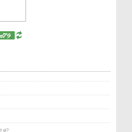
ờ gì?