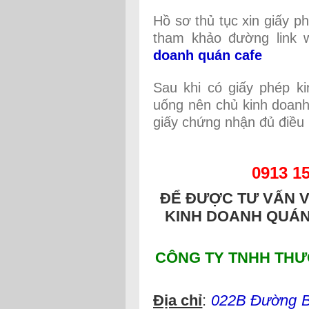
Hồ sơ thủ tục xin giấy p
tham khảo đường link 
doanh quán cafe
Sau khi có giấy phép k
uống nên chủ kinh doanh
giấy chứng nhận đủ điều 
09
13
1
ĐỂ ĐƯỢC TƯ VẤN 
KINH DOANH QUÁ
CÔNG TY TNHH THƯ
Địa chỉ
:
022B
Đường Bà