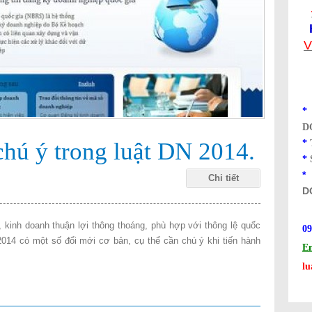
V
D
chú ý trong luật DN 2014.
*
*
Chi tiết
D
, kinh doanh thuận lợi thông thoáng, phù hợp với thông lệ quốc
09
014 có một số đổi mới cơ bản, cụ thể cần chú ý khi tiến hành
phep kinh doanh
Em
nh, thay đổi giấy phep kinh doanh, thành lập doanh nghiệp, tư vấn đầu tư, đă
l