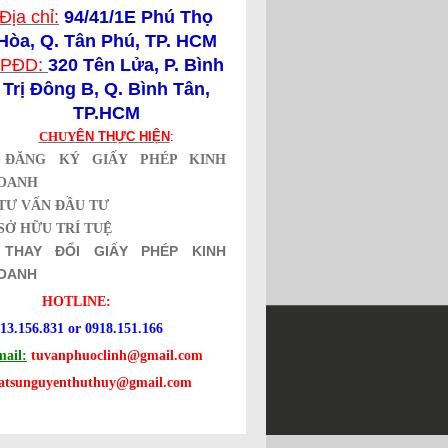
Địa chỉ:
94/41/1E Phú Thọ
Hòa, Q. Tân Phú, TP. HCM
PĐD:
320 Tên Lửa,
P. Bình
Trị Đông B, Q. Bình Tân,
TP.HCM
CHUY
ÊN THỰC HIỆN
:
*
ĐĂNG KÝ GIẤY PHÉP KINH
OANH
TƯ VẤN ĐẦU TƯ
SỞ HỮU TRÍ TUỆ
*
THAY ĐỔI GIẤY PHÉP KINH
OANH
HOTLINE:
13.156.831 or 0918.151.166
ail:
tuvanphuoclinh@gmail.com
ng ký sở hữu trí tuệ.
uatsunguyenthuthuy@gmail.com