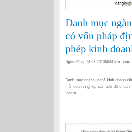
Danh mục ngành
có vốn pháp địn
phép kinh doan
Ngày đăng: 14-06-2013
5044 lượt xem
Danh mục ngành, nghề kinh doanh cần
mỗi doanh nghiệp cần biết để chuẩn b
tphcm.