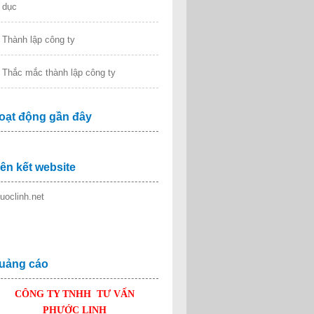
dục
Thành lập công ty
Thắc mắc thành lập công ty
oạt động gần đây
iên kết website
uoclinh.net
uảng cáo
CÔNG TY TNHH TƯ VẤN
PHƯỚC LINH