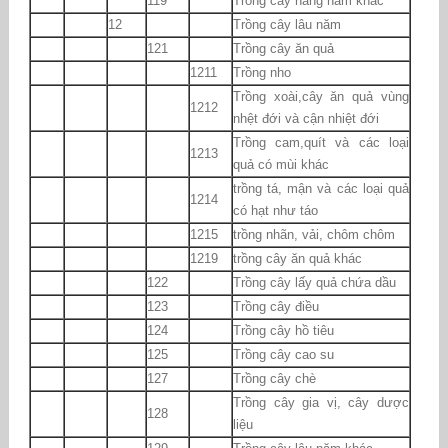
119
Trồng cây hàng năm khác
12
Trồng cây lâu năm
121
Trồng cây ăn quả
1211
Trồng nho
Trồng xoài,cây ăn quả vùng
1212
nhệt đới và cận nhiệt đới
Trồng cam,quít và các loại
1213
quả có mùi khác
trồng tá, mận và các loại quả
1214
có hạt như táo
1215
trồng nhãn, vải, chôm chôm
1219
trồng cây ăn quả khác
122
Trồng cây lấy quả chứa dầu
123
Trồng cây điều
124
Trồng cây hồ tiêu
125
Trồng cây cao su
127
Trồng cây chè
Trồng cây gia vị, cây dược
128
liệu