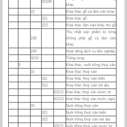
02109
khác
22
Khai thác gỗ và lâm sản khác
221
Khai thác gỗ
222
Khai thác lâm sản khác trừ gỗ
Thu nhặt sản phẩm từ rừng
230
không phải gỗ và lâm sản
khác
240
Hoạt động dịch vụ lâm nghiệp
0210
Trồng rừng
3
Khai thác, nuôi trồng thuỷ sản
31
Khai thác thuỷ sản
311
Khai thác thuỷ sản biển
312
Khai thác thuỷ sản nội địa
03121
khai thác thuỷ sản nứơc lợ
03122
khai thác thuỷ sản nước ngọt
32
Nuôi trồng thuỷ sản
321
Nuôi trồng thuỷ sản biển
322
Nuôi trồng thuỷ sản nội địa
03221
nuôi trồng thuỷ sản nước lợ