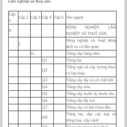
Lâm nghiệp và thủy sản
Cấp
Cấp 2
Cấp 3
Cấp 4
Cấp 5
Tên ngành
1
NÔNG NGHIỆP, LÂM
A
NGHIỆP VÀ THUỶ SẢN
Nông nghiệp và hoạt động
1
dịch vụ có liên quan
11
Trồng cây hàng năm
111
Trồng lúa
Trồng ngô và cây lương thực
112
có hạt khác
113
Trồng cây lấy củ có chất bột
114
Trồng cây mía
115
Trồng cây thuốc lá, thuốc lào
116
Trồng cây lấy sợi
117
Trồng cây có hạt chứa dầu
Trồng rau, đậu các loại và
118
trồng hoa, cây cảnh