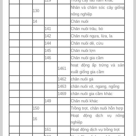
129
Trồng cây lâu năm khác
Nhân và chăm sóc cây giống
130
nông nghiệp
14
Chăn nuôi
141
Chăn nuôi trâu, bò
142
Chăn nuôi ngựa, lừa, la
144
Chăn nuôi dê, cừu
145
Chăn nuôi lợn
146
Chăn nuôi gia cầm
hoạt động ấp trứng và sản
1461
xuất giống gia cầm
1462
chăn nuôi gà
1463
chăn nuôi vịt, ngang, ngổng
1469
chăn nuôi gia cầm khác
149
Chăn nuôi khác
150
Trồng trọt, chăn nuôi hỗn hợp
Hoạt động dịch vụ nông
16
nghiệp
161
Hoạt động dịch vụ trồng trọt