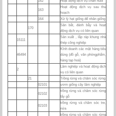
162
Hoạt động dịch vụ chăn nuôi
Hoạt động dịch vụ sau thu
163
hoạch
164
Xử lý hạt giống để nhân giống
Săn bắt, đánh bẫy và hoạt
170
động dịch vụ có liên quan
Sản xuất , lắp ráp khung nhà
15111
thép công nghiệp
KInh doanh các mặt hàng tiêu
46494
dùng (đồ gỗ, văn phòngphẩm,
hàng tạp hoá)
Lâm nghiệp và hoạt động dịch
2
vụ có liên quan
21
Trồng rừng và chăm sóc rừng
02101
ươm giống cây lâm nghiệp
trồng rừng và chăm sóc rừng
02102
lấy gỗ
trồng rừng và chăm sóc tre,
02103
nứa
trồng rừng và chăm sóc rừng