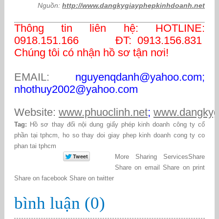
Nguồn:
http://www.dangkygiayphepkinhdoanh.net
Thông tin liên hệ: HOTLINE:
0918.151.166 ĐT: 0913.156.831
Chúng tôi có nhận hồ sơ tận nơi!
EMAIL:
nguyenqdanh@yahoo.com;
nhothuy2002@yahoo.com
Website:
www.phuoclinh.net
;
www.dangkyg
Tag:
Hồ sơ thay đổi nội dung giấy phép kinh doanh công ty cổ
phần tại tphcm
,
ho so thay doi giay phep kinh doanh cong ty co
phan tai tphcm
More Sharing Services
Share
Share on email
Share on print
Share on facebook
Share on twitter
bình luận (0)