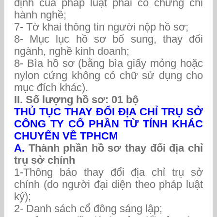
định của pháp luật phải có chứng chỉ
hành nghề;
7- Tờ khai thông tin người nộp hồ sơ;
8- Mục lục hồ sơ bổ sung, thay đổi
ngành, nghề kinh doanh;
8- Bìa hồ sơ (bằng bìa giấy mỏng hoặc
nylon cứng không có chữ sử dụng cho
mục đích khác).
II. Số lượng hồ sơ: 01 bộ
THỦ TỤC THAY ĐỔI ĐỊA CHỈ TRỤ SỞ
CÔNG TY CỔ PHẦN TỪ TỈNH KHÁC
CHUYỂN VỀ TPHCM
A.
Thành phần hồ sơ thay đổi địa chỉ
trụ sở chính
1-Thông báo thay đổi địa chỉ trụ sở
chính (do người đại diện theo pháp luật
ký);
2- Danh sách cổ đông sáng lập;