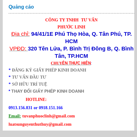
Quảng cáo
CÔNG TY TNHH TƯ VẤN
PHƯỚC LINH
Địa chỉ:
94/41/1E Phú Thọ Hòa, Q. Tân Phú, TP.
HCM
VPĐD:
320 Tên Lửa,
P. Bình Trị Đông B, Q. Bình
Tân, TP.HCM
CHUY
ÊN THỰC HIỆN
:
*
ĐĂNG KÝ GIẤY PHÉP KINH DOANH
*
TƯ VẤN ĐẦU TƯ
*
SỞ HỮU TRÍ TUỆ
*
THAY ĐỔI GIẤY PHÉP KINH DOANH
HOTLINE:
0913.156.831 or 0918.151.166
Email:
tuvanphuoclinh@gmail.com
luatsunguyenthuthuy@gmail.com