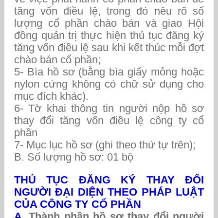
tăng vốn điều lệ, trong đó nêu rõ số
lượng cổ phần chào bán và giao Hội
đồng quản trị thực hiện thủ tục đăng ký
tăng vốn điều lệ sau khi kết thúc mỗi đợt
chào bán cổ phần;
5- Bìa hồ sơ (bằng bìa giấy mỏng hoặc
nylon cứng không có chữ sử dụng cho
mục đích khác).
6- Tờ khai thông tin người nộp hồ sơ
thay đổi tăng vốn điều lệ công ty cổ
phần
7- Mục lục hồ sơ (ghi theo thứ tự trên);
B. Số lượng hồ sơ: 01 bộ
THỦ TỤC ĐĂNG KÝ THAY ĐỔI
NGƯỜI ĐẠI DIỆN THEO PHÁP LUẬT
CỦA CÔNG TY CỔ PHẦN
A.
Thành phần hồ sơ thay đổi người