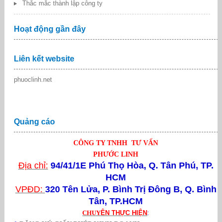
Thắc mắc thành lập công ty
Hoạt động gần đây
Liên kết website
phuoclinh.net
Quảng cáo
CÔNG TY TNHH TƯ VẤN
PHƯỚC LINH
Địa chỉ:
94/41/1E Phú Thọ Hòa, Q. Tân Phú, TP.
HCM
VPĐD:
320 Tên Lửa,
P. Bình Trị Đông B, Q. Bình
Tân, TP.HCM
CHUY
ÊN THỰC HIỆN
: