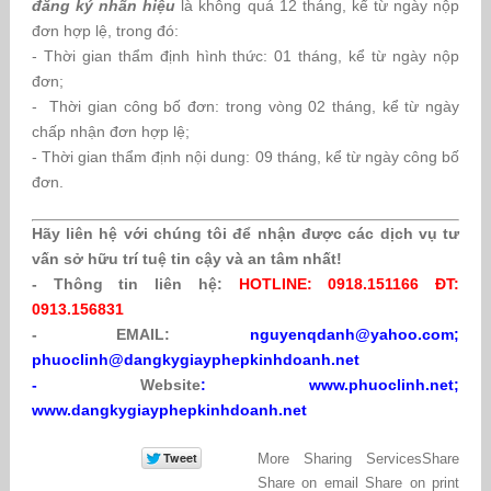
đăng ký nhãn hiệu
là không quá 12 tháng, kể từ ngày nộp
đơn hợp lệ, trong đó:
- Thời gian thẩm định hình thức: 01 tháng, kể từ ngày nộp
đơn;
- Thời gian công bố đơn: trong vòng 02 tháng, kể từ ngày
chấp nhận đơn hợp lệ;
- Thời gian thẩm định nội dung: 09 tháng, kể từ ngày công bố
đơn.
Hãy liên hệ với chúng tôi để nhận được các dịch vụ tư
vấn sở hữu trí tuệ tin cậy và an tâm nhất!
- Thông tin liên hệ:
HOTLINE: 0918.151166 ĐT:
0913.156831
- EMAIL:
nguyenqdanh@yahoo.com;
phuoclinh@dangkygiayphepkinhdoanh.net
-
Website
: www.phuoclinh.net;
www.dangkygiayphepkinhdoanh.net
More Sharing Services
Share
Share on email
Share on print