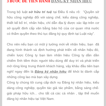
3 BƯỚC ĐỂ TIẾN HÀNH
ĐĂNG KÝ NHÃN HIỆU
Trong bộ luật
sở hữu trí tuệ
tại Điều 6 nêu rõ: “Quyền sở
hữu công nghiệp đối với sáng chế, kiểu dáng công nghiệp,
thiết kế bố trí, nhãn hiệu, chỉ dẫn địa lý được xác lập trên cơ
sở quyết định cấp văn bằng bảo hộ của cơ quan nhà nước
có thẩm quyền theo thủ tục đăng ký quy định tại Luật này”.
Cho nên nếu bạn có một ý tưởng mới về nhãn hiệu, bạn đã
đang hình thành và định hướng phát triển về nhãn hiệu đó,
chiến lược Công ty bạn làm nhãn hiệu Công ty dần dần
chiếm lĩnh tiềm thức người tiêu dùng để duy trì và phát triển
mở rộng lòng trung thành khách hàng, vậy khâu đầu tiên bạn
nghĩ ngay đến là
Đăng ký nhãn hiệu
để khỏi bị đánh cắp
những công lao mà bạn xây dựng.
Công ty chúng tôi cung cấp dịch vụ Đăng ký nhãn hiệu, kiểu
dáng công nghiệp, quyền tác giả tác phẩm, bằng sáng chế-
giải pháp hữu ích... cho tất cả các cá nhân , tập thể muốn
đăng ký nhãn hiệu tại Việt Nam.