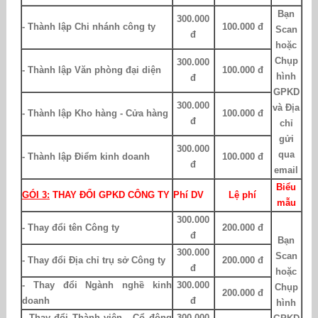
Bạn
300.000
- Thành lập Chi nhánh công ty
100.000 đ
Scan
đ
hoặc
Chụp
300.000
- Thành lập Văn phòng đại diện
100.000 đ
hình
đ
GPKD
300.000
và Địa
- Thành lập Kho hàng - Cửa hàng
100.000 đ
đ
chỉ
gửi
300.000
qua
- Thành lập Điểm kinh doanh
100.000 đ
đ
email
Biểu
GÓI 3:
THAY ĐỔI GPKD CÔNG TY
Phí DV
Lệ phí
mẫu
3
00.000
- Thay đổi tên Công ty
2
00.000 đ
đ
Bạn
3
00.000
Scan
- Thay đổi Địa chỉ trụ sở Công ty
2
00.000 đ
đ
hoặc
- Thay đổi Ngành nghề kinh
3
00.000
Chụp
2
00.000 đ
doanh
đ
hình
- Thay đổi Thành viên - Cổ đông
3
00.000